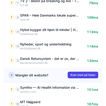
TV 2 - Bedst på breaking og live - TV 2
1
79ms
T
tv2.dk
SPAR – Hele Danmarks lokale supermarked
1
109ms
S
spar.dk
Hybel bygger dit hjem til minder | Hybel
1
113ms
H
hybelhuse.dk
Nyheder, sport og underholdning
1
114ms
N
ekstrabladet.dk
Dansk Retursystem - det er os, der driver det danske pant- og retursystem
1
130ms
D
danskretursystem.dk
Mangler dit website?
Kom med på listen
Symtho — AI Health Information via WhatsApp for Rural India
1
151ms
S
symtho.com
MT Højgaard
1
167ms
M