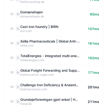
theflavourshop.dk
Domænehajen
95ms
18
D
domaenehajen.dk
Cast iron foundry | BIRN
107ms
18
C
birn.com
Xellia Pharmaceuticals | Global Anti-Infective API Leader
161ms
18
X
xellia.com
TotalEnergies - integrated multi-energy company | TotalEnergies.com
162ms
18
T
totalenergies.com
Global Freight Forwarding and Supply Chain Management | Kuehne+Nagel
171ms
18
G
home.kuehne-nagel.com
Challenge Iron Deficiency & Anaemia - Pharmacosmos
201ms
18
C
pharmacosmos.com
Grundejerforeningen gjort enkel | HOODI
211ms
18
G
hoodi.dk