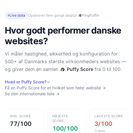
·
Live data
Opdateret flere gange dagligt
PingPuffin
Hvor godt performer danske
websites?
Vi måler hastighed, sikkerhed og konfiguration for
500+ af Danmarks største virksomheders websites —
og giver dem en samlet
Puffy Score
fra 0 til 100.
Hvad er Puffy Score?
·
Få en Puffy Score for et hvilket som helst website →
·
Se den internationale liste →
GNS. SCORE
HØJESTE
LAVESTE SCORE
SCORE
77/100
3/100
100/100
Cramo