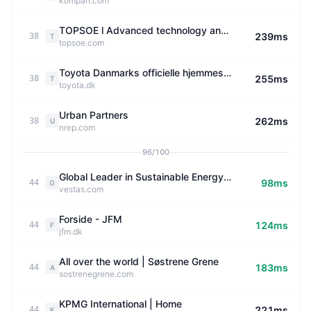
kompan.com
TOPSOE l Advanced technology and solutions for the energy transition
239ms
38
T
topsoe.com
Toyota Danmarks officielle hjemmeside | Køb Toyota-biler her
255ms
38
T
toyota.dk
Urban Partners
262ms
38
U
nrep.com
96/100
Global Leader in Sustainable Energy | Vestas
98ms
44
G
vestas.com
Forside - JFM
124ms
44
F
jfm.dk
All over the world | Søstrene Grene
183ms
44
A
sostrenegrene.com
KPMG International | Home
221ms
44
K