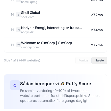
home.kpmg
Shell Global
272ms
44
S
shell.com
Norlys - Energi, internet og tv fra samme sted - Bliv kunde nu
274ms
44
N
norlys.dk
Welcome to SimCorp | SimCorp
277ms
44
W
simcorp.com
Side 1 af 9 (440 websites)
Forrige
Næste
Sådan beregner vi
Puffy Score
En samlet vurdering (0–100) af hvordan et
website performer fra et driftsperspektiv. Scoren
opdateres automatisk flere gange dagligt.