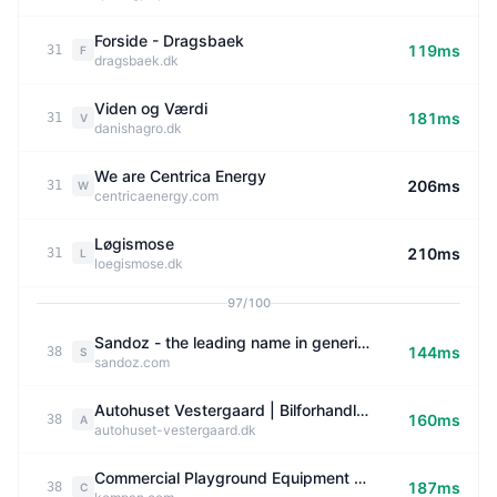
Forside - Dragsbaek
119ms
31
F
dragsbaek.dk
Viden og Værdi
181ms
31
V
danishagro.dk
We are Centrica Energy
206ms
31
W
centricaenergy.com
Løgismose
210ms
31
L
loegismose.dk
97/100
Sandoz - the leading name in generic and biosimilar
144ms
38
S
sandoz.com
Autohuset Vestergaard | Bilforhandler af nye biler og brugte biler
160ms
38
A
autohuset-vestergaard.dk
Commercial Playground Equipment Manufacturer - KOMPAN
187ms
38
C