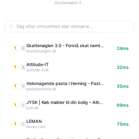
Skattenøglen 3.0 - Forstå skat nemt på rekordtid
Skattenøglen 3.0 - Forstå skat nemt på rekordtid
1
24ms
S
skattenoeglen.dk
Attitude-IT
1
32ms
A
attitude-it.dk
Velsmagende pasta i Herning - Pastabar Marie
1
35ms
V
pastabarmarie.dk
JYSK | Køb møbler til din bolig – Altid gode tilbud ✓
1
69ms
J
jysk.dk
LEMAN
1
75ms
L
leman.com