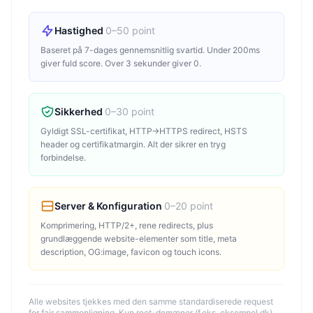
Hastighed
0–50 point
Baseret på 7-dages gennemsnitlig svartid. Under 200ms
giver fuld score. Over 3 sekunder giver 0.
Sikkerhed
0–30 point
Gyldigt SSL-certifikat, HTTP→HTTPS redirect, HSTS
header og certifikatmargin. Alt der sikrer en tryg
forbindelse.
Server & Konfiguration
0–20 point
Komprimering, HTTP/2+, rene redirects, plus
grundlæggende website-elementer som title, meta
description, OG:image, favicon og touch icons.
Alle websites tjekkes med den samme standardiserede request
for fair sammenligning. Kun root-domæner (f.eks. eksempel.dk)