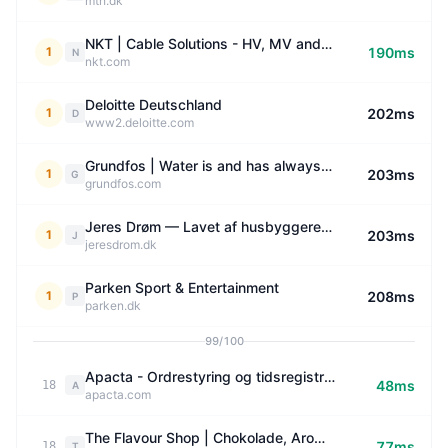
mth.dk
NKT | Cable Solutions - HV, MV and LV Cables, Cable Accessories and Cable Services
1
190ms
N
nkt.com
Deloitte Deutschland
1
202ms
D
www2.deloitte.com
Grundfos | Water is and has always been at the heart and soul of Grundfos. Our promise to the world is to respect, protect, and advance the flow of water.
1
203ms
G
grundfos.com
Jeres Drøm — Lavet af husbyggere til husbyggere
1
203ms
J
jeresdrom.dk
Parken Sport & Entertainment
1
208ms
P
parken.dk
99/100
Apacta - Ordrestyring og tidsregistrering til Håndværkere
48ms
18
A
apacta.com
The Flavour Shop | Chokolade, Aroma, Bageudstyr & Kaffe
77ms
18
T