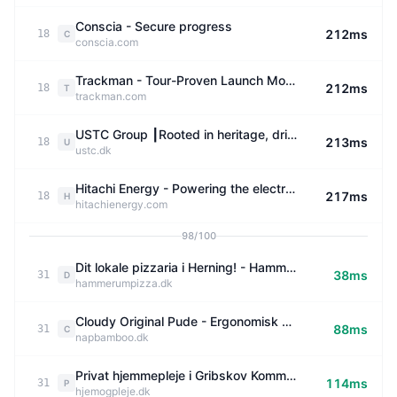
Conscia - Secure progress
212ms
18
C
conscia.com
Trackman - Tour-Proven Launch Monitors & Golf Simulators
212ms
18
T
trackman.com
USTC Group ┃Rooted in heritage, driven by passion - USTC
213ms
18
U
ustc.dk
Hitachi Energy - Powering the electricity era
217ms
18
H
hitachienergy.com
98/100
Dit lokale pizzaria i Herning! - Hammerum Pizza - Kontakt os
38ms
31
D
hammerumpizza.dk
Cloudy Original Pude - Ergonomisk & Kølende | Napbamboo
88ms
31
C
napbamboo.dk
Privat hjemmepleje i Gribskov Kommune · Hjem & Pleje
114ms
31
P
hjemogpleje.dk